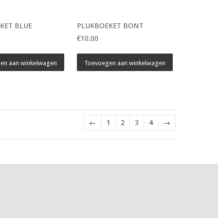
KET BLUE
PLUKBOEKET BONT
€10.00
en aan winkelwagen
Toevoegen aan winkelwagen
←
1
2
3
4
→