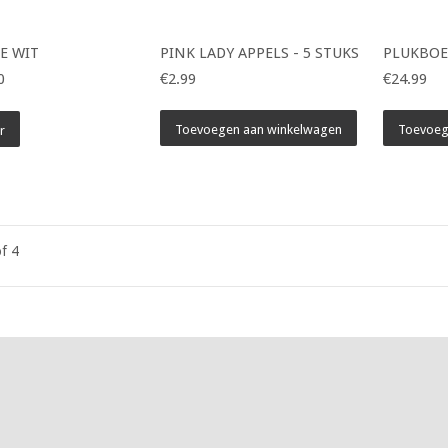
E WIT
PINK LADY APPELS - 5 STUKS
PLUKBOE
0
€2.99
€24.99
Toevoegen aan winkelwagen
Toevoeg
r
f 4