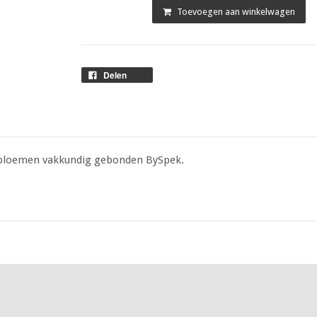
Toevoegen aan winkelwagen
Delen
nsbloemen vakkundig gebonden BySpek.